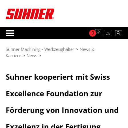
0
DE
Suhner Machining - Werkzeughalter
>
News &
Karriere
>
News
>
Suhner kooperiert mit Swiss
Excellence Foundation zur
Förderung von Innovation und
Exzellenz in der Fertigung