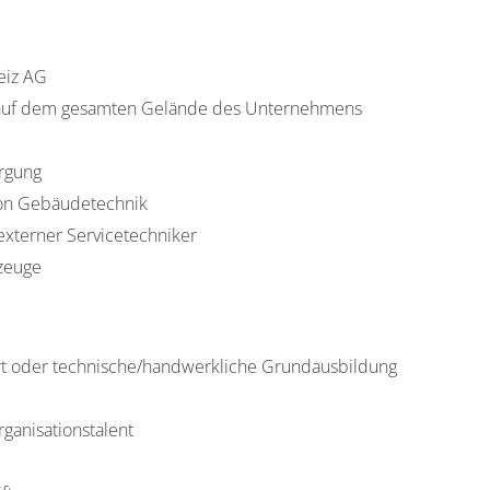
eiz AG
 auf dem gesamten Gelände des Unternehmens
orgung
von Gebäudetechnik
xterner Servicetechniker
rzeuge
rt oder technische/handwerkliche Grundausbildung
rganisationstalent
e