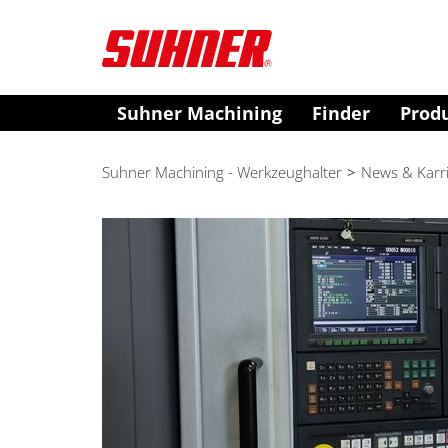
Suhner Machining
Finder
Prod
Suhner Machining - Werkzeughalter
>
News & Karr