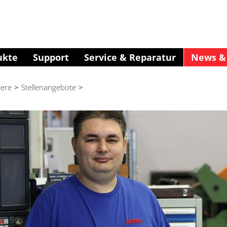
ukte
Support
Service & Reparatur
News & 
iere
>
Stellenangebote
>