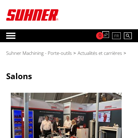
0
FR
Suhner Machining - Porte-outils
>
Actualités et carrières
>
Salons