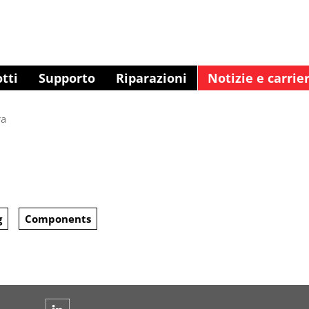
tti
Supporto
Riparazioni
Notizie e carrie
ra
g
Components