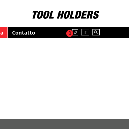
ra
Contatto
IT
0