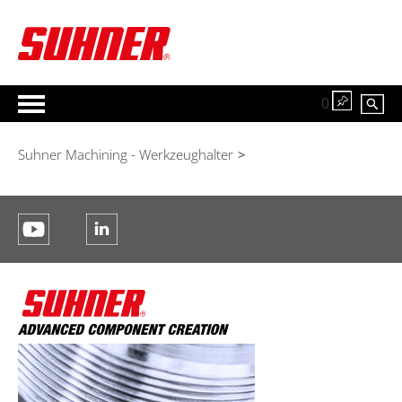
0
Suhner Machining - Werkzeughalter
>