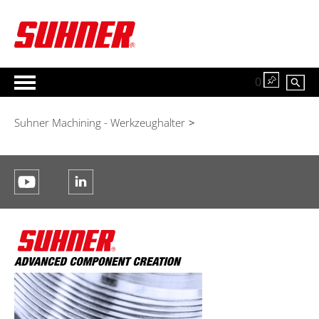
0
Suhner Machining - Werkzeughalter
>