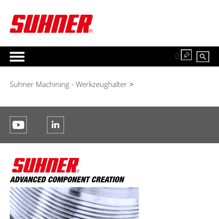
0
Suhner Machining - Werkzeughalter
>