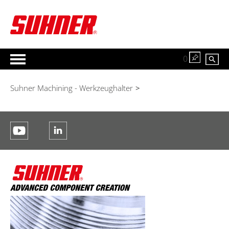
0
Suhner Machining - Werkzeughalter
>