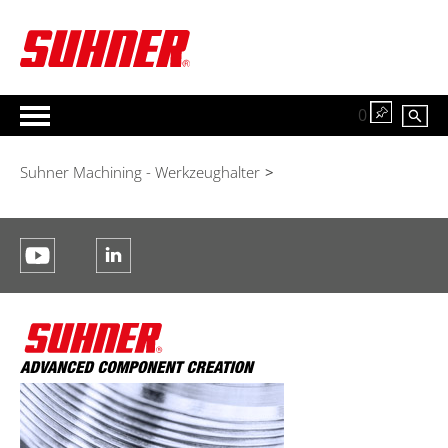
0
Suhner Machining - Werkzeughalter
>