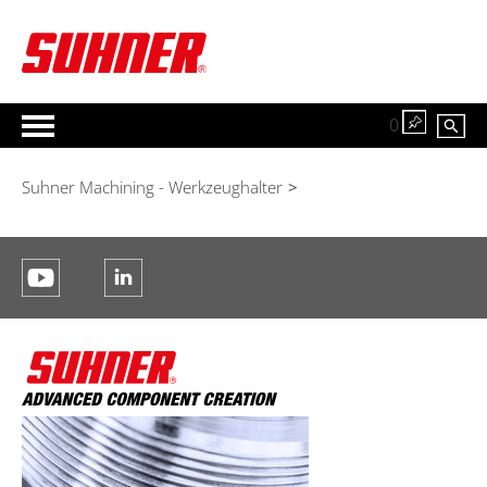
0
Suhner Machining - Werkzeughalter
>