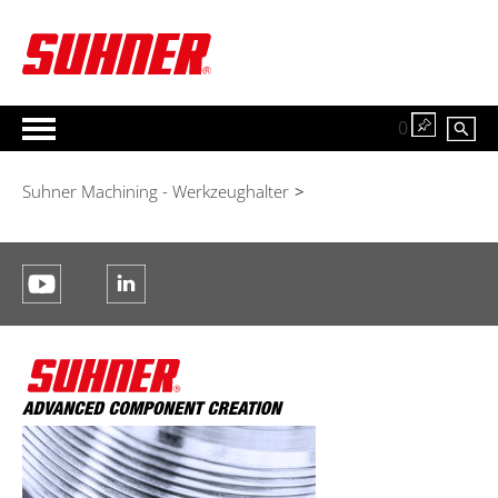
0
Suhner Machining - Werkzeughalter
>