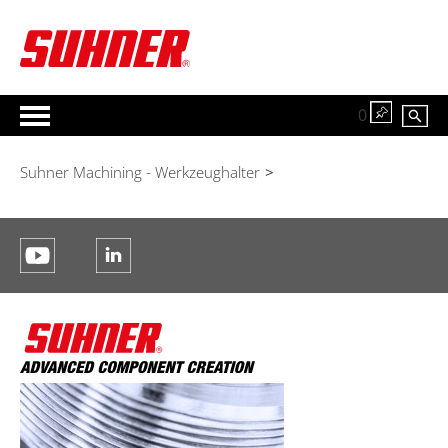
0
Suhner Machining - Werkzeughalter
>